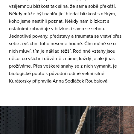
vzájemnou blízkost tak silná, že sama sobě překáží.
Někdy může být naplňující hledat blízkost s někým,
koho jsme nestihli poznat. Někdy nám blízkost s
ostatními zabraňuje v blízkosti sama se sebou.
Jednotlivé povahy, představy a traumata se vrství přes
sebe a všichni toho neseme hodně. Čím méně se o
nich mluví, tím je náklad těžší. Rodinné vztahy jsou
něco, co všichni důvěrně známe, každý je ale jinak
prožíváme. Přes veškeré snahy se z nich vymanit, je
biologické pouto k původní rodině velmi silné.
Kurátorsky připravila Anna Sedláček Roubalová